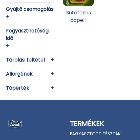
Gyűjtő csomagolás
Sütőtökös
+
capelli
Fogyaszthatósági
idő
+
Tárolási feltétel
+
Allergének
+
Tápérték
+
TERMÉKEK
FAGYASZTOTT TÉSZTÁK