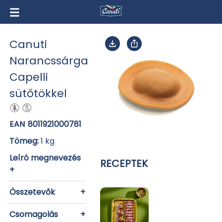
Canuti
Narancssárga
Capelli
sütőtökkel
EAN
8011921000781
Tömeg:
1 kg
Leíró megnevezés
RECEPTEK
+
Összetevők
+
Csomagolás
+